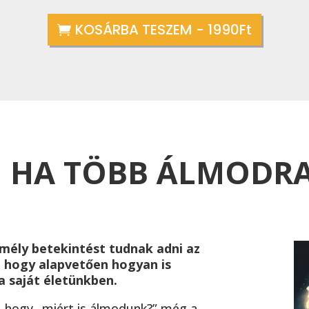
KOSÁRBA TESZEM - 1990Ft
Z, HA TÖBB ÁLMODR
mély betekintést tudnak adni az
, hogy alapvetően hogyan is
saját életünkben.
, hogy „miért is álmodunk?” még a