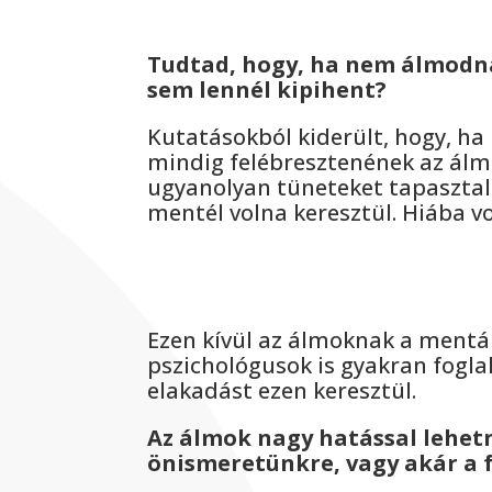
Tudtad, hogy, ha nem álmodnál
sem lennél kipihent?
Kutatásokból kiderült, hogy, ha
mindig felébresztenének az ál
ugyanolyan tüneteket tapaszta
mentél volna keresztül. Hiába vo
Ezen kívül az álmoknak a mentál
pszichológusok is gyakran fogla
elakadást ezen keresztül.
Az álmok nagy hatással lehet
önismeretünkre, vagy akár a 