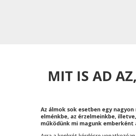
MIT IS AD A
Az álmok sok esetben egy nagyon 
elménkbe, az érzelmeinkbe, illetve
működünk mi magunk emberként a 
Arra a konkrét kérdésre vonatkozóan