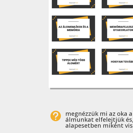
megnézzük mi az oka a

álmunkat elfelejtjük és
alapesetben miként vi