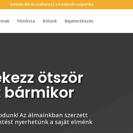
Kattints IDE és csatlakozz a Facebook csoportba
almak
Filmlista
Rólunk
Bejelentkezés
kezz ötször
t bármikor
modunk! Az álmainkban szerzett
intést nyerhetünk a saját elménk