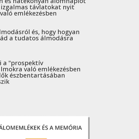
n és hatékonyan álomnaplót
 izgalmas távlatokat nyit
való emlékezésben
lmodásról és, hogy hogyan
iád a tudatos álmodásra
 a "prospektív
álmokra való emlékezésben
dők észbentartásában
zik