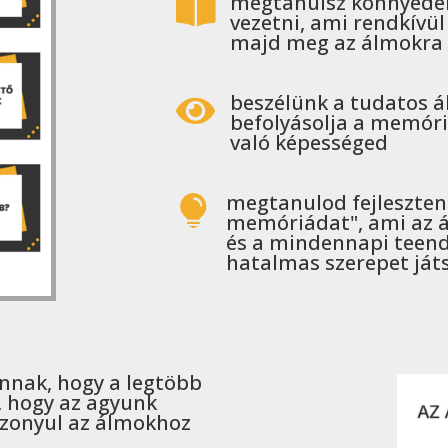
megtanulsz könnyedé

vezetni, ami rendkívül
majd meg az álmokra 
beszélünk a tudatos á

befolyásolja a memór
való képességed
megtanulod fejleszteni

memóriádat", ami az 
és a mindennapi teen
hatalmas szerepet játs
nnak, hogy a legtöbb
, hogy az agyunk
szonyul az álmokhoz