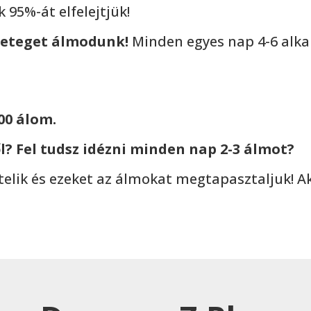
 95%-át elfelejtjük!
ngeteget álmodunk!
Minden egyes nap 4-6 alk
00 álom.
? Fel tudsz idézni minden nap 2-3 álmot?
ltelik és ezeket az álmokat megtapasztaljuk! A