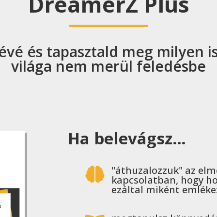
DreamerZ Plus
évé és tapasztald meg milyen is
világa nem merül feledésbe
Ha belevágsz…
"áthuzalozzuk" az elm

kapcsolatban, hogy hog
ezáltal miként emléke