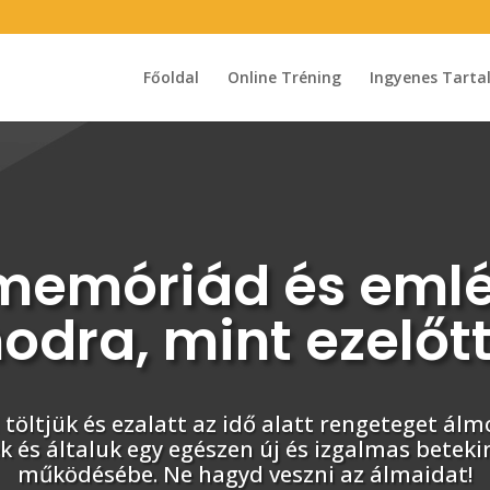
Főoldal
Online Tréning
Ingyenes Tart
 memóriád és emlé
odra, mint ezelőt
töltjük és ezalatt az idő alatt rengeteget ál
 és általuk egy egészen új és izgalmas betek
működésébe. Ne hagyd veszni az álmaidat!