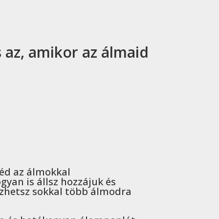
 az, amikor az álmaid
éd az álmokkal
yan is állsz hozzájuk és
zhetsz sokkal több álmodra