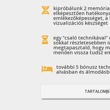
kipróbálunk 2 memória 

elképesztően hatékonyan
emlékezőképességet, a k
vizualizációs készséget
egy "csaló technikával"

sokkal részletesebben i
megtapasztald, hogy mi
menően vissza tudsz e
további 5 bónusz tech

alvásban és álmodás
TARTALOMJE