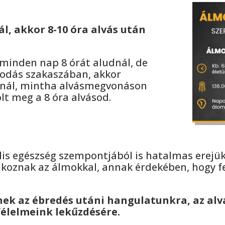
, akkor 8-10 óra alvás után
 minden nap 8 órát aludnál, de
modás szakaszában, akkor
lnál, mintha alvásmegvonáson
lt meg a 8 óra alvásod.
is egészség szempontjából is hatalmas erejük 
lkoznak az álmokkal, annak érdekében, hogy fel
nek az ébredés utáni hangulatunkra, az al
félelmeink lekűzdésére.