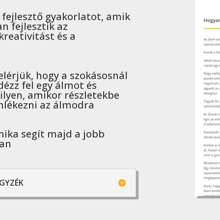
fejlesztő gyakorlatot, amik
 fejlesztik az
reativitást és a
 elérjük, hogy a szokásosnál
dézz fel egy álmot és
lyen, amikor részletekbe
mlékezni az álmodra
nika segít majd a jobb
ban
GYZÉK