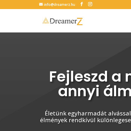
info@dreamerz.hu
Fejleszd a
annyi álm
Életünk egyharmadát alvással 
élmények rendkívül különlegesek