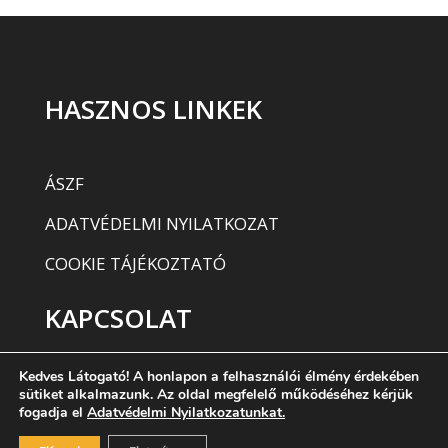
HASZNOS LINKEK
ÁSZF
ADATVÉDELMI NYILATKOZAT
COOKIE TÁJÉKOZTATÓ
KAPCSOLAT
Kedves Látogató! A honlapon a felhasználói élmény érdekében
E-MAIL: info@dreamerz.hu
sütiket alkalmazunk. Az oldal megfelelő működéséhez kérjük
fogadja el
Adatvédelmi Nyilatkozatunkat.